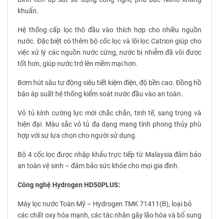
khuẩn.
Hệ thống cấp lọc thô đầu vào thích hợp cho nhiều nguồn
nước. Đặc biệt có thêm bộ cốc lọc và lõi lọc Catrion giúp cho
việc xử lý các nguồn nước cứng, nước bị nhiễm đã vôi được
tốt hơn, giúp nước trở lên mềm mại hơn.
Bơm hút sâu tự động siêu tiết kiệm điện, độ bền cao. Đồng hồ
báo áp suất hệ thống kiểm soát nước đầu vào an toàn.
Vỏ tủ kính cường lực mới chắc chắn, tinh tế, sang trọng và
hiện đại. Màu sắc vỏ tủ đa dạng mang tính phong thủy phù
hợp với sự lựa chọn cho người sử dụng.
Bộ 4 cốc lọc được nhập khẩu trực tiếp từ Malaysia đảm bảo
an toàn vệ sinh – đảm bảo sức khỏe cho mọi gia đình.
Công nghệ Hydrogen HD50PLUS:
Máy lọc nước Toàn Mỹ – Hydrogen TMK 71411(B), loại bỏ
các chất oxy hóa mạnh, các tác nhân gây lão hóa và bổ sung