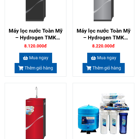
Máy lọc nước Toàn Mỹ
Máy lọc nước Toàn Mỹ
– Hydrogen TMK
– Hydrogen TMK
71410 màu đen
71411 màu ghi
8.120.000đ
8.220.000đ
Mua ngay
Mua ngay
Thêm giỏ hàng
Thêm giỏ hàng