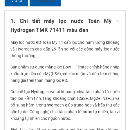
Mô tả
Bình luận
1. Chi tiết máy lọc nước Toàn Mỹ –
Hydrogen TMK 71411 màu đen
Máy lọc nước RO Toàn Mỹ 11 cấp lọc cho hàm lượng khoáng
và Hydrogen cao gấp 25 lần so với các dòng máy lọc nước
thông thường.
Sản phẩm sử dụng màng lọc Dow – Filmtec chính hãng nhập
khẩu trực tiếp của Mỹ(USA), có xác nhận và dán tem chống
hàng giả trên thân màng lọc RO.
Cơ chế tạo Hydrogen và tái khoáng: chia tách phân tử nước
tạo ion kiềm tính, tăng khoáng chất (Ca2+, Mg2+, Na+…) và
bổ sung hàm lượng hydrogen giúp trung hòa và hấp thu các
gốc tự do. Công nghệ chia tách phân tử nước tự nhiên, tạo vi
khoáng tự nhiên cho nguồn nước.
Bình tích áp sắt sử dụng công nghệ phủ bạc Nano kháng