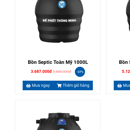
Bồn Septic Toàn Mỹ 1000L
Bồn 
3.687.000đ
5.1
5.880.000đ
-37%
Mua ngay
Thêm giỏ hàng
Mua