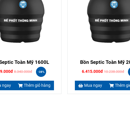
Septic Toàn Mỹ 1600L
Bồn Septic Toàn Mỹ 
29.000đ
6.415.000đ
8.340.000đ
10.238.000đ
-38%
 ngay
Thêm giỏ hàng
Mua ngay
Thêm gi