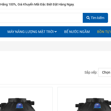
 Hãng 100%, Giá Khuyến Mãi Đặc Biệt Đặt Hàng Ngay.
Tìm kiếm
MÁY NĂNG LƯỢNG MẶT TRỜI
BỂ NƯỚC NGẦM
BỒN TỰ 
Sắp xếp: