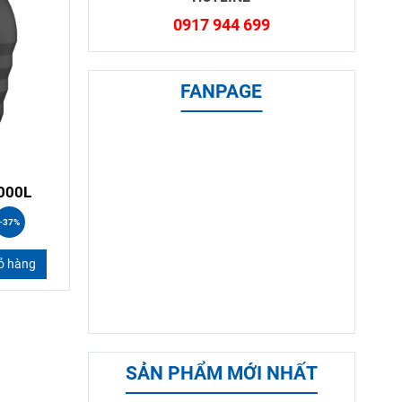
0917 944 699
FANPAGE
2000L
-37%
ỏ hàng
SẢN PHẨM MỚI NHẤT