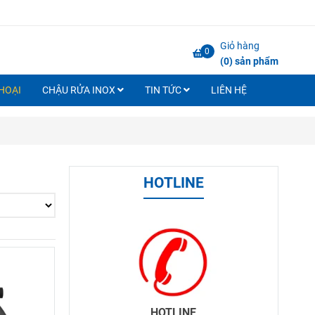
Giỏ hàng
0
(
0
) sản phẩm
HOẠI
CHẬU RỬA INOX
TIN TỨC
LIÊN HỆ
HOTLINE
HOTLINE