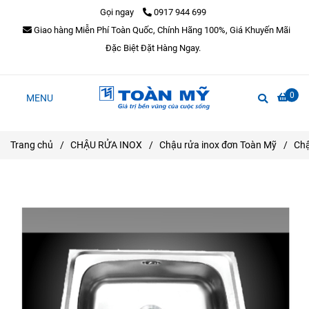
Gọi ngay
0917 944 699
Giao hàng Miễn Phí Toàn Quốc, Chính Hãng 100%, Giá Khuyến Mãi
Đặc Biệt Đặt Hàng Ngay.
0
MENU
Trang chủ
/
CHẬU RỬA INOX
/
Chậu rửa inox đơn Toàn Mỹ
/
Chậ