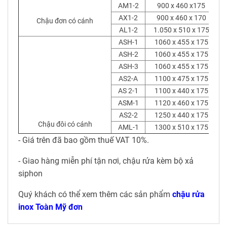
AM1-2
900 x 460 x175
AX1-2
900 x 460 x 170
Chậu đơn có cánh
AL1-2
1.050 x 510 x 175
ASH-1
1060 x 455 x 175
ASH-2
1060 x 455 x 175
ASH-3
1060 x 455 x 175
AS2-A
1100 x 475 x 175
AS 2-1
1100 x 440 x 175
ASM-1
1120 x 460 x 175
AS2-2
1250 x 440 x 175
Chậu đôi có cánh
AML-1
1300 x 510 x 175
- Giá trên đã bao gồm thuế VAT 10%.
- Giao hàng miễn phí tận nơi, chậu rửa kèm bộ xả
siphon
Quý khách có thể xem thêm các sản phẩm
chậu rửa
inox Toàn Mỹ đơn