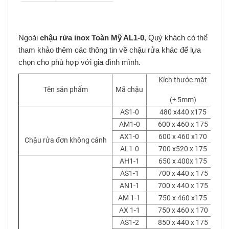
Ngoài
chậu rửa inox Toàn Mỹ AL1-0
, Quý khách có thể
tham khảo thêm các thông tin về chậu rửa khác để lựa
chọn cho phù hợp với gia đình mình.
Kích thước mặt
K
Tên sản phẩm
Mã chậu
(± 5mm)
AS1-0
480 x440 x175
AM1-0
600 x 460 x 175
AX1-0
600 x 460 x170
Chậu rửa đơn không cánh
AL1-0
700 x520 x 175
AH1-1
650 x 400x 175
AS1-1
700 x 440 x 175
AN1-1
700 x 440 x 175
AM 1-1
750 x 460 x175
AX 1-1
750 x 460 x 170
AS1-2
850 x 440 x 175