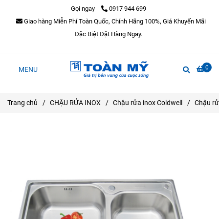
Gọi ngay
0917 944 699
Giao hàng Miễn Phí Toàn Quốc, Chính Hãng 100%, Giá Khuyến Mãi
Đặc Biệt Đặt Hàng Ngay.
0
MENU
Trang chủ
/
CHẬU RỬA INOX
/
Chậu rửa inox Coldwell
/
Chậu rử