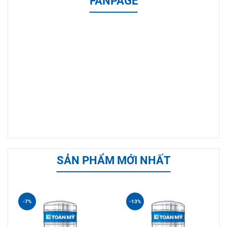
FANPAGE
SẢN PHẨM MỚI NHẤT
-7%
-13%